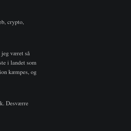
b, crypto,
 jeg været så
ste i landet som
egion kæmpes, og
rk. Desværre