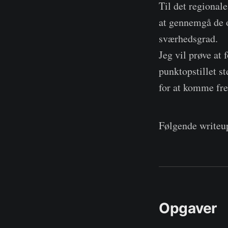
Til det regional
at gennemgå de o
sværhedsgrad.
Jeg vil prøve at
punktopstillet s
for at komme fre
Følgende writeup
Opgaver