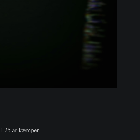
il 25 år kæmper