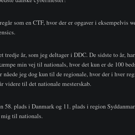
egår som en CTF, hvor der er opgaver i eksempelvis we
ensics.
 tredje år, som jeg deltager i DDC. De sidste to år, har
kæmpe min vej til nationals, hvor det kun er de 100 bed
 år nåede jeg dog kun til de regionale, hvor der i hver r
r videre til det nationale mesterskab.
en 58. plads i Danmark og 11. plads i region Syddanma
 mig til nationals.