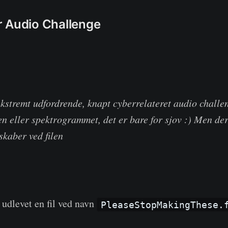
 Audio Challenge
 ekstremt udfordrende, knapt cyberrelateret audio challe
en eller spektrogrammet, det er bare for sjov :) Men de
skaber ved filen
 udlevet en fil ved navn
PleaseStopMakingThese.