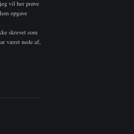
jeg vil her prøve
llem opgave
ikke skrevet som
ar været nede af,