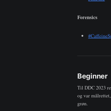
Forensics
#CaffeineS
Beginner
Til DDC 2023 reg
og var målrettet,
grøn.