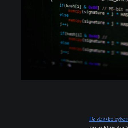
De danske cyber
om at blive den 