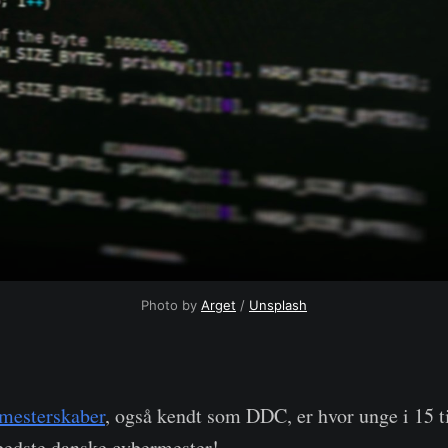
Photo by 
Arget
 / 
Unsplash
mesterskaber
, også kendt som DDC, er hvor unge i 15 t
bedste danske cybermester!