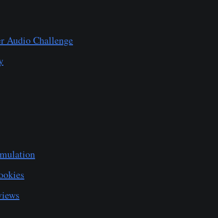
r Audio Challenge
y
mulation
ookies
views