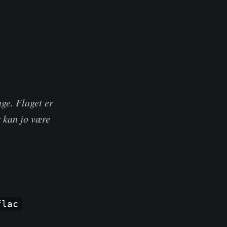
nge. Flaget er
r kan jo være
flac