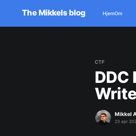
The Mikkels blog
Hjem
Om
CTF
DDC 
Writ
Mikkel 
23 apr 20