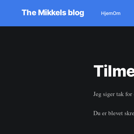
The Mikkels blog
Hjem
Om
Tilm
Jeg siger tak for
Du er blevet skr